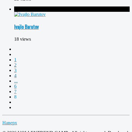
Ivajlo Barutov
18 views
1
2
3
4
...
6
7
8
Наверх