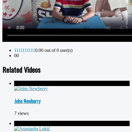
1
1
1
1
1
1
1
1
1
1
0.00 out of 0 user(s)
0
0
Related Videos
John Newberry
7 views