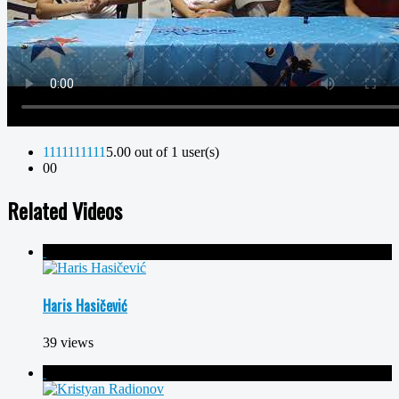
1
1
1
1
1
1
1
1
1
1
5.00 out of 1 user(s)
0
0
Related Videos
Haris Hasičević
39 views