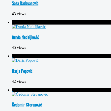
Saša Radovanović
43 views
Đurđa Nedeljković
45 views
Darja Popović
42 views
Čedomir Stevanović