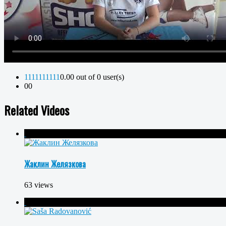
1
1
1
1
1
1
1
1
1
1
0.00 out of 0 user(s)
0
0
Related Videos
Жаклин Желязкова
63 views