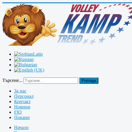
Търсене...
Pretraga
За нас
Персонал
Контакт
Новини
FIQ
Покани
Начало