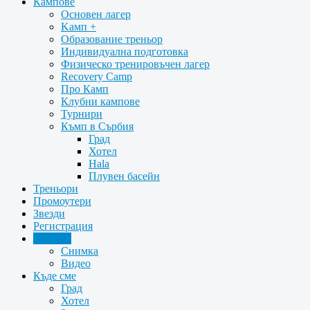
Кампове
Oсновен лагер
Kамп +
Образование треньор
Индивидуална подготовка
Физическо тренировъчен лагер
Recovery Camp
Про Камп
Клубни кампове
Турнири
Къмп в Сърбия
Град
Хотел
Hala
Плувен басейн
Треньори
Промоутери
Звезди
Регистрация
Галерия
Снимка
Видео
Къде сме
Град
Хотел