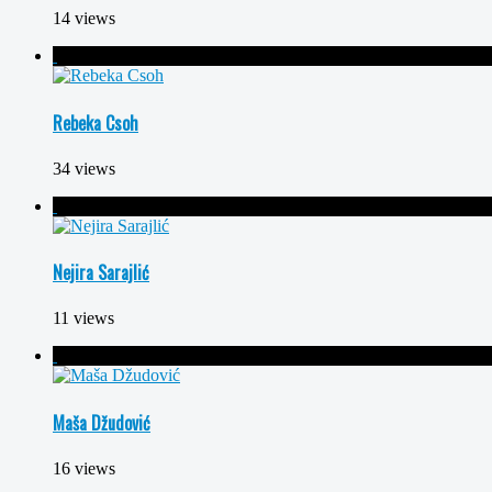
14 views
Rebeka Csoh
34 views
Nejira Sarajlić
11 views
Maša Džudović
16 views