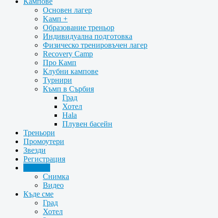
Кампове
Oсновен лагер
Kамп +
Образование треньор
Индивидуална подготовка
Физическо тренировъчен лагер
Recovery Camp
Про Камп
Клубни кампове
Турнири
Къмп в Сърбия
Град
Хотел
Hala
Плувен басейн
Треньори
Промоутери
Звезди
Регистрация
Галерия
Снимка
Видео
Къде сме
Град
Хотел