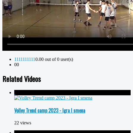
1
1
1
1
1
1
1
1
1
1
0.00 out of 0 user(s)
0
0
Related Videos
Volley Trend camp 2023 - Igra I smena
22 views