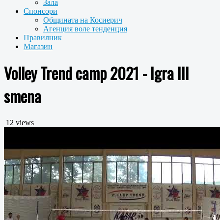
Зала
Спонсори
Общината на Косиерич
Агенция воле тенденция
Правилник
Магазин
Volley Trend camp 2021 - Igra III
smena
12 views